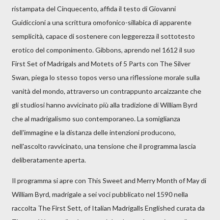
ristampata del Cinquecento, affida il testo di Giovanni
Guidiccioni a una scrittura omofonico-sillabica di apparente
semplicità, capace di sostenere con leggerezza il sottotesto
erotico del componimento. Gibbons, aprendo nel 1612 il suo
First Set of Madrigals and Motets of 5 Parts con The Silver
Swan, piega lo stesso topos verso una riflessione morale sulla
vanità del mondo, attraverso un contrappunto arcaizzante che
gli studiosi hanno avvicinato più alla tradizione di William Byrd
che al madrigalismo suo contemporaneo. La somiglianza
dell'immagine e la distanza delle intenzioni producono,
nell'ascolto ravvicinato, una tensione che il programma lascia
deliberatamente aperta.
Il programma si apre con This Sweet and Merry Month of May di
William Byrd, madrigale a sei voci pubblicato nel 1590 nella
raccolta The First Sett, of Italian Madrigalls Englished curata da