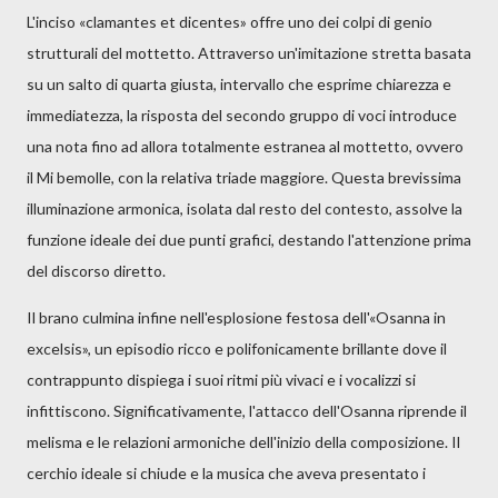
L'inciso «clamantes et dicentes» offre uno dei colpi di genio
strutturali del mottetto. Attraverso un'imitazione stretta basata
su un salto di quarta giusta, intervallo che esprime chiarezza e
immediatezza, la risposta del secondo gruppo di voci introduce
una nota fino ad allora totalmente estranea al mottetto, ovvero
il Mi bemolle, con la relativa triade maggiore. Questa brevissima
illuminazione armonica, isolata dal resto del contesto, assolve la
funzione ideale dei due punti grafici, destando l'attenzione prima
del discorso diretto.
Il brano culmina infine nell'esplosione festosa dell'«Osanna in
excelsis», un episodio ricco e polifonicamente brillante dove il
contrappunto dispiega i suoi ritmi più vivaci e i vocalizzi si
infittiscono. Significativamente, l'attacco dell'Osanna riprende il
melisma e le relazioni armoniche dell'inizio della composizione. Il
cerchio ideale si chiude e la musica che aveva presentato i