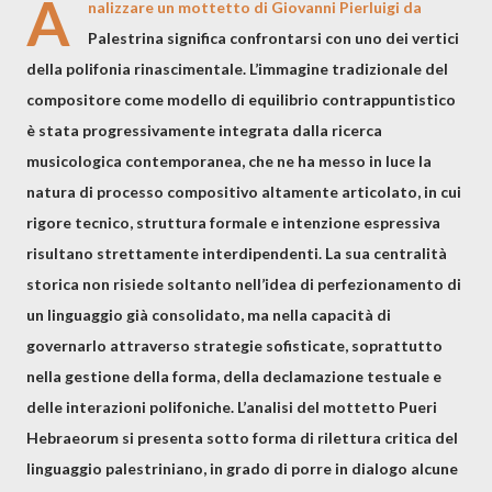
A
nalizzare un mottetto di Giovanni Pierluigi da
Palestrina significa confrontarsi con uno dei vertici
della polifonia rinascimentale. L’immagine tradizionale del
compositore come modello di equilibrio contrappuntistico
è stata progressivamente integrata dalla ricerca
musicologica contemporanea, che ne ha messo in luce la
natura di processo compositivo altamente articolato, in cui
rigore tecnico, struttura formale e intenzione espressiva
risultano strettamente interdipendenti. La sua centralità
storica non risiede soltanto nell’idea di perfezionamento di
un linguaggio già consolidato, ma nella capacità di
governarlo attraverso strategie sofisticate, soprattutto
nella gestione della forma, della declamazione testuale e
delle interazioni polifoniche. L’analisi del mottetto Pueri
Hebraeorum si presenta sotto forma di rilettura critica del
linguaggio palestriniano, in grado di porre in dialogo alcune