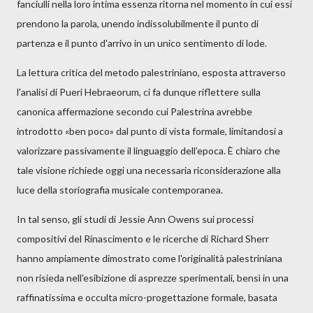
fanciulli nella loro intima essenza ritorna nel momento in cui essi
prendono la parola, unendo indissolubilmente il punto di
partenza e il punto d'arrivo in un unico sentimento di lode.
La lettura critica del metodo palestriniano, esposta attraverso
l'analisi di Pueri Hebraeorum, ci fa dunque riflettere sulla
canonica affermazione secondo cui Palestrina avrebbe
introdotto «ben poco» dal punto di vista formale, limitandosi a
valorizzare passivamente il linguaggio dell’epoca. È chiaro che
tale visione richiede oggi una necessaria riconsiderazione alla
luce della storiografia musicale contemporanea.
In tal senso, gli studi di Jessie Ann Owens sui processi
compositivi del Rinascimento e le ricerche di Richard Sherr
hanno ampiamente dimostrato come l'originalità palestriniana
non risieda nell'esibizione di asprezze sperimentali, bensì in una
raffinatissima e occulta micro-progettazione formale, basata