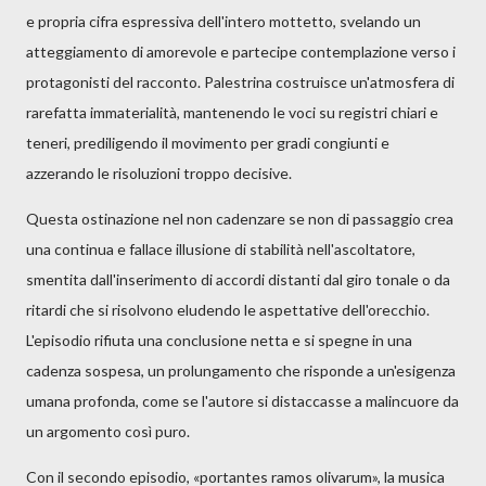
e propria cifra espressiva dell'intero mottetto, svelando un
atteggiamento di amorevole e partecipe contemplazione verso i
protagonisti del racconto. Palestrina costruisce un'atmosfera di
rarefatta immaterialità, mantenendo le voci su registri chiari e
teneri, prediligendo il movimento per gradi congiunti e
azzerando le risoluzioni troppo decisive.
Questa ostinazione nel non cadenzare se non di passaggio crea
una continua e fallace illusione di stabilità nell'ascoltatore,
smentita dall'inserimento di accordi distanti dal giro tonale o da
ritardi che si risolvono eludendo le aspettative dell'orecchio.
L'episodio rifiuta una conclusione netta e si spegne in una
cadenza sospesa, un prolungamento che risponde a un'esigenza
umana profonda, come se l'autore si distaccasse a malincuore da
un argomento così puro.
Con il secondo episodio, «portantes ramos olivarum», la musica