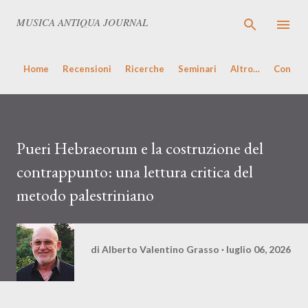
Passa ai contenuti principali
MUSICA ANTIQUA JOURNAL
Home
Recensioni
Ricerche
Seminari
Altro…
Concert
Pueri Hebraeorum e la costruzione del
contrappunto: una lettura critica del
metodo palestriniano
di
Alberto Valentino Grasso
luglio 06, 2026