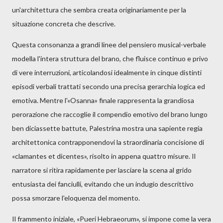
un'architettura che sembra creata originariamente per la
situazione concreta che descrive.
Questa consonanza a grandi linee del pensiero musical-verbale
modella l'intera struttura del brano, che fluisce continuo e privo
di vere interruzioni, articolandosi idealmente in cinque distinti
episodi verbali trattati secondo una precisa gerarchia logica ed
emotiva. Mentre l'«Osanna» finale rappresenta la grandiosa
perorazione che raccoglie il compendio emotivo del brano lungo
ben diciassette battute, Palestrina mostra una sapiente regia
architettonica contrapponendovi la straordinaria concisione di
«clamantes et dicentes», risolto in appena quattro misure. Il
narratore si ritira rapidamente per lasciare la scena al grido
entusiasta dei fanciulli, evitando che un indugio descrittivo
possa smorzare l'eloquenza del momento.
Il frammento iniziale, «Pueri Hebraeorum», si impone come la vera