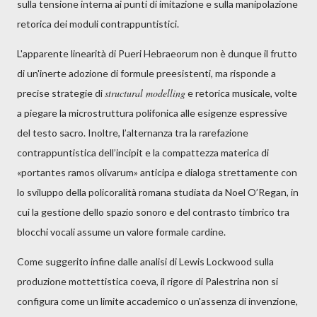
sulla tensione interna ai punti di imitazione e sulla manipolazione
retorica dei moduli contrappuntistici.
L'apparente linearità di Pueri Hebraeorum non è dunque il frutto
di un'inerte adozione di formule preesistenti, ma risponde a
structural modelling
precise strategie di
e retorica musicale, volte
a piegare la microstruttura polifonica alle esigenze espressive
del testo sacro. Inoltre, l’alternanza tra la rarefazione
contrappuntistica dell’incipit e la compattezza materica di
«portantes ramos olivarum» anticipa e dialoga strettamente con
lo sviluppo della policoralità romana studiata da Noel O’Regan, in
cui la gestione dello spazio sonoro e del contrasto timbrico tra
blocchi vocali assume un valore formale cardine.
Come suggerito infine dalle analisi di Lewis Lockwood sulla
produzione mottettistica coeva, il rigore di Palestrina non si
configura come un limite accademico o un'assenza di invenzione,