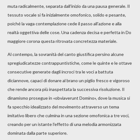
muta radicalmente, separata dall'inizio da una pausa generale. Il
tessuto vocale si fa inizialmente omofonico, solido e pesante,
poiché la vaga contemplazione cede il passo all'azione e alla
realtà oggettiva delle cose. Una cadenza decisa e perfetta in Do
maggiore corona questa ritrovata concretezza materiale.
Al contempo, la sovranità del canto giustifica persino alcune
spregiudicatezze contrappuntistiche, come le quinte e le ottave
consecutive generate dagli incroci tra le voci a battuta
diciannove, capaci di donare al brano un piglio fresco e vigoroso
che rende ancora più inaspettata la successiva risoluzione. Il
dinamismo prosegue in «obviaverunt Domino», dove la musica si
fa specchio idealizzato del movimento attraverso un tema
imitativo libero che culmina in una sezione omofonica a tre voci,
creando per un istante l'effetto di una melodia armonizzata
dominata dalla parte superiore.